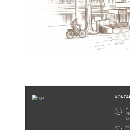
KONTA
Mo
Ki
74
in