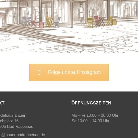
Folge uns auf Instagram
KT
ÖFFNUNGSZEITEN
dehaus Bauer
Mo – Fr 10:00 – 18:00 Uhr
rchplatz 16
Sa 10:00 – 14:00 Uhr
906 Bad Rappenau
fo@bauer-badrappenau.de